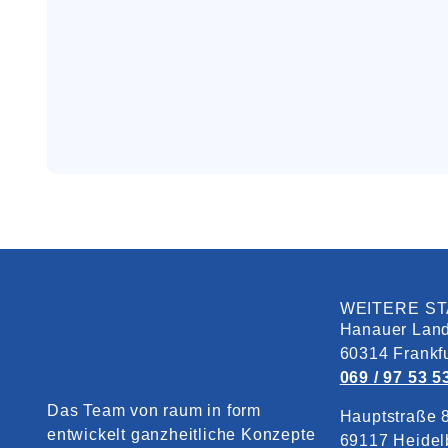
WEITERE S
Hanauer Land
60314 Frankf
069 / 97 53 5
Das Team von raum in form
Hauptstraße 
entwickelt ganzheitliche Konzepte
69117 Heidel