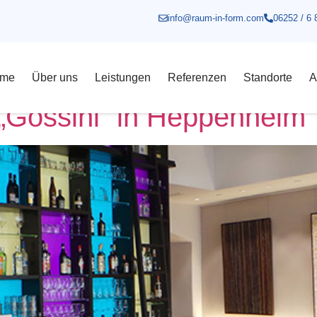
info@raum-in-form.com
06252 / 6 
renzen
me
Über uns
Leistungen
Referenzen
Standorte
A
 „Gossini“ in Heppenheim