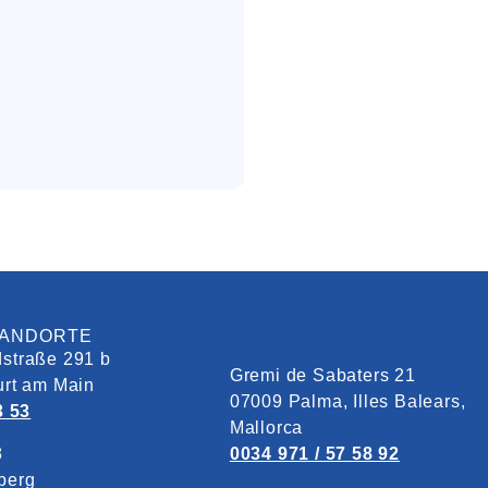
TANDORTE
straße 291 b
Gremi de Sabaters 21
urt am Main
07009 Palma, Illes Balears,
3 53
Mallorca
8
0034 971 / 57 58 92
berg