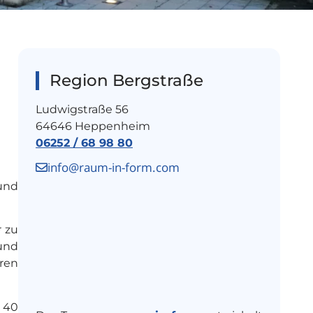
Region Bergstraße
Ludwigstraße 56
64646 Heppenheim
06252 / 68 98 80
info@raum-in-form.com
und
r zu
 und
eren
r 40