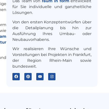
Das Team von
raum in form
entwickelt
ige
für Sie individuelle und ganzheitliche
hen
Lösungen.
Von den ersten Konzeptentwürfen über
form
die Detailplanung bis hin zur
owie
Ausführung Ihres Umbau- oder
eam
Neubauvorhabens.
tur
Wir realisieren Ihre Wünsche und
Vorstellungen bei Projekten in Frankfurt,
und
der Region Rhein-Main sowie
bundesweit.