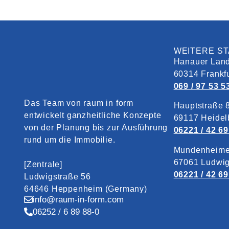
WEITERE S
Hanauer Land
60314 Frankf
069 / 97 53 5
Das Team von raum in form
Hauptstraße 
entwickelt ganzheitliche Konzepte
69117 Heidel
von der Planung bis zur Ausführung
06221 / 42 69
rund um die Immobilie.
Mundenheime
67061 Ludwi
[Zentrale]
06221 / 42 69
Ludwigstraße 56
64646 Heppenheim (Germany)
info@raum-in-form.com
06252 / 6 89 88-0