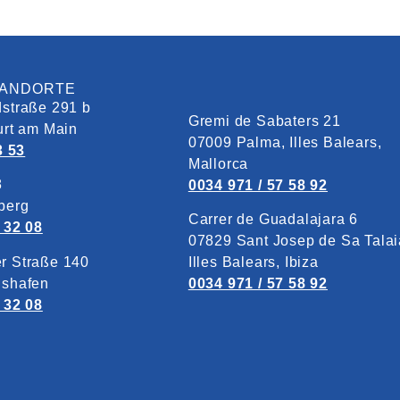
TANDORTE
straße 291 b
Gremi de Sabaters 21
urt am Main
07009 Palma, Illes Balears,
3 53
Mallorca
8
0034 971 / 57 58 92
berg
Carrer de Guadalajara 6
 32 08
07829‎ Sant Josep de Sa Talai
r Straße 140
Illes Balears, Ibiza
gshafen
0034 971 / 57 58 92
 32 08