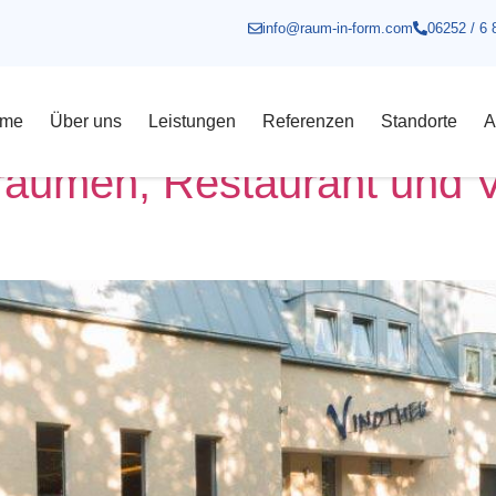
info@raum-in-form.com
06252 / 6 
el
me
Über uns
Leistungen
Referenzen
Standorte
A
sräumen, Restaurant und 