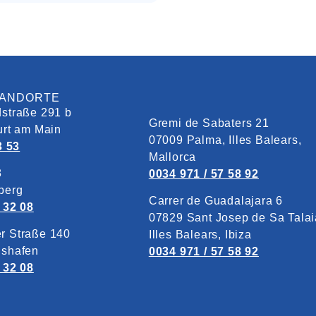
TANDORTE
straße 291 b
Gremi de Sabaters 21
urt am Main
07009 Palma, Illes Balears,
3 53
Mallorca
8
0034 971 / 57 58 92
berg
Carrer de Guadalajara 6
 32 08
07829‎ Sant Josep de Sa Talai
r Straße 140
Illes Balears, Ibiza
gshafen
0034 971 / 57 58 92
 32 08