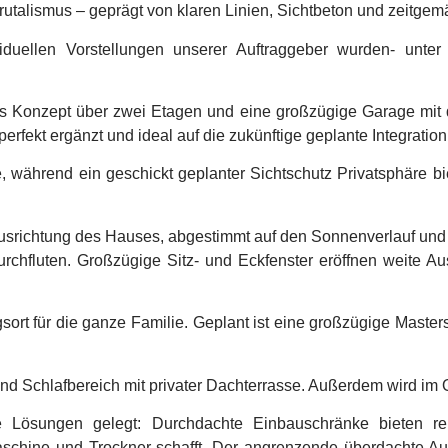
talismus – geprägt von klaren Linien, Sichtbeton und zeitgemä
viduellen Vorstellungen unserer Auftraggeber wurden- unte
s Konzept über zwei Etagen und eine großzügige Garage mit 
fekt ergänzt und ideal auf die zukünftige geplante Integration e
me, während ein geschickt geplanter Sichtschutz Privatsphär
 Ausrichtung des Hauses, abgestimmt auf den Sonnenverlauf und
rchfluten. Großzügige Sitz- und Eckfenster eröffnen weite A
t für die ganze Familie. Geplant ist eine großzügige Masters
 und Schlafbereich mit privater Dachterrasse. Außerdem wird im
 Lösungen gelegt: Durchdachte Einbauschränke bieten reic
chine und Trockner schafft. Der angrenzende überdachte Auße