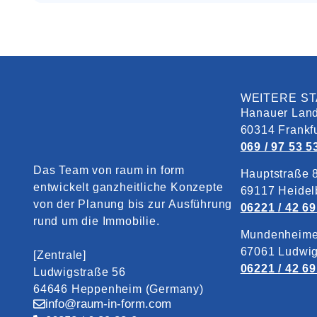
WEITERE S
Hanauer Land
60314 Frankf
069 / 97 53 5
Das Team von raum in form
Hauptstraße 
entwickelt ganzheitliche Konzepte
69117 Heidel
von der Planung bis zur Ausführung
06221 / 42 69
rund um die Immobilie.
Mundenheime
67061 Ludwi
[Zentrale]
06221 / 42 69
Ludwigstraße 56
64646 Heppenheim (Germany)
info@raum-in-form.com