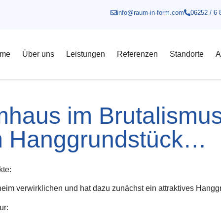
info@raum-in-form.com
06252 / 6 
me
Über uns
Leistungen
Referenzen
Standorte
A
umhaus im Brutalismus
m Hanggrundstück…
kte:
eim verwirklichen und hat dazu zunächst ein attraktives Hangg
ur: