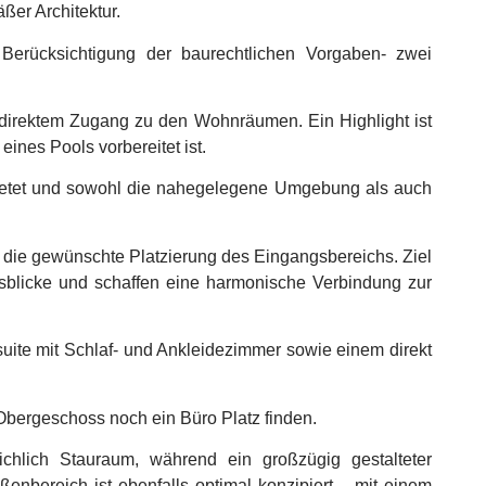
ßer Architektur.
r Berücksichtigung der baurechtlichen Vorgaben- zwei
direktem Zugang zu den Wohnräumen. Ein Highlight ist
ines Pools vorbereitet ist.
e bietet und sowohl die nahegelegene Umgebung als auch
 die gewünschte Platzierung des Eingangsbereichs. Ziel
usblicke und schaffen eine harmonische Verbindung zur
uite mit Schlaf- und Ankleidezimmer sowie einem direkt
 Obergeschoss noch ein Büro Platz finden.
hlich Stauraum, während ein großzügig gestalteter
nbereich ist ebenfalls optimal konzipiert – mit einem