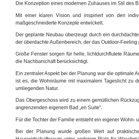
Die Konzeption eines modernen Zuhauses im Stil des Bru
Mit einer klaren Vision und inspiriert von den indi
maßgeschneiderte Konzepte entwickelt.
Der geplante Neubau überzeugt durch ein durchdachte
der überdachte Außenbereich, der das Outdoor-Feeling per
Große Fenster sorgen für helle, lichtdurchflutete Räu
die Nachbarschaft berücksichtigt.
Ein zentraler Aspekt bei der Planung war die optimale
ist es, die Wohnräume mit maximalem Tageslicht zu du
umliegenden Natur.
Das Obergeschoss wird zu einem gemütlichen Rückzugsor
angrenzenden eigenem Bad „en Suite“.
Für die Tochter der Familie entsteht ein eigener Wohn-
Bei der Planung wurde großen Wert auf praktische
Hauswirtschaftsraum unter anderem Platz für Waschmas