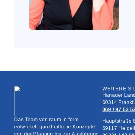
WEITERE S
Hanauer Land
60314 Frankf
069 / 97 53 5
Das Team von raum in form
Hauptstraße 
entwickelt ganzheitliche Konzepte
69117 Heidel
von der Planung bis zur Ausführung