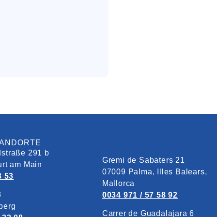
TANDORTE
straße 291 b
Gremi de Sabaters 21
urt am Main
07009 Palma, Illes Balears,
3 53
Mallorca
8
0034 971 / 57 58 92
berg
Carrer de Guadalajara 6