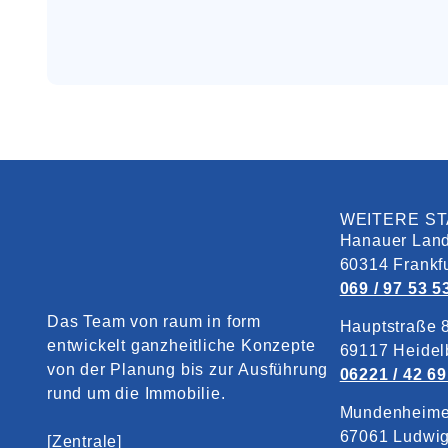
WEITERE S
Hanauer Land
60314 Frankf
069 / 97 53 5
Das Team von raum in form
Hauptstraße 
entwickelt ganzheitliche Konzepte
69117 Heidel
von der Planung bis zur Ausführung
06221 / 42 69
rund um die Immobilie.
Mundenheime
67061 Ludwi
[Zentrale]