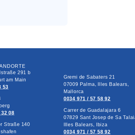
TANDORTE
straße 291 b
Gremi de Sabaters 21
urt am Main
07009 Palma, Illes Balears,
3 53
Mallorca
8
0034 971 / 57 58 92
berg
Carrer de Guadalajara 6
 32 08
07829‎ Sant Josep de Sa Talai
r Straße 140
Illes Balears, Ibiza
gshafen
0034 971 / 57 58 92