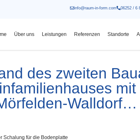
info@raum-in-form.com
06252 / 6 
me
Über uns
Leistungen
Referenzen
Standorte
A
tand des zweiten Bau
infamilienhauses mit 
örfelden-Walldorf…
er Schalung für die Bodenplatte